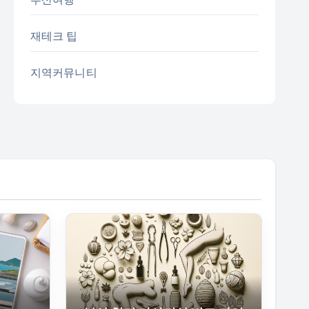
재테크 팁
지역커뮤니티