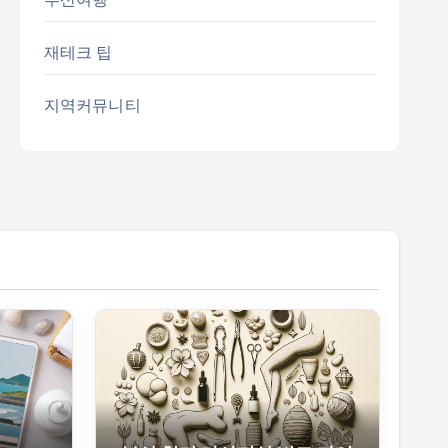
재테크 팁
지역커뮤니티